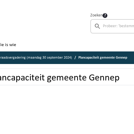
Zoeken
ie is wie
 raadsvergadering (maandag 30 september 2024)
Plancapaciteit gemeente Gennep
ancapaciteit gemeente Gennep