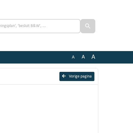
A
A
A
Vorige pagina