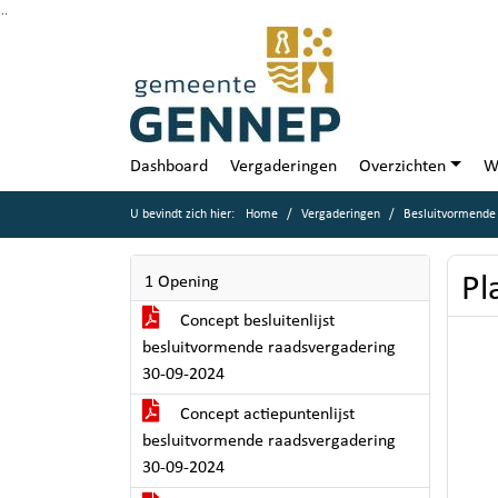
Ga naar de inhoud van deze pagina
Ga naar het zoeken
Ga naar het menu
Dashboard
Vergaderingen
Overzichten
W
U bevindt zich hier:
Home
Vergaderingen
Besluitvormende
Pl
1 Opening
Concept besluitenlijst
besluitvormende raadsvergadering
30-09-2024
Concept actiepuntenlijst
besluitvormende raadsvergadering
30-09-2024