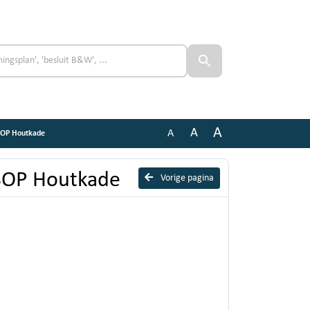
A
A
A
SOP Houtkade
SOP Houtkade
Vorige pagina