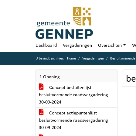
Ga naar de inhoud van deze pagina
Ga naar het zoeken
Ga naar het menu
Dashboard
Vergaderingen
Overzichten
W
U bevindt zich hier:
Home
Vergaderingen
Besluitvormende
be
1 Opening
Concept besluitenlijst
besluitvormende raadsvergadering
30-09-2024
Concept actiepuntenlijst
besluitvormende raadsvergadering
30-09-2024