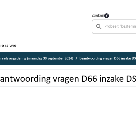
Zoeken
ie is wie
 raadsvergadering (maandag 30 september 2024)
beantwoording vragen D66 inzake D
antwoording vragen D66 inzake D