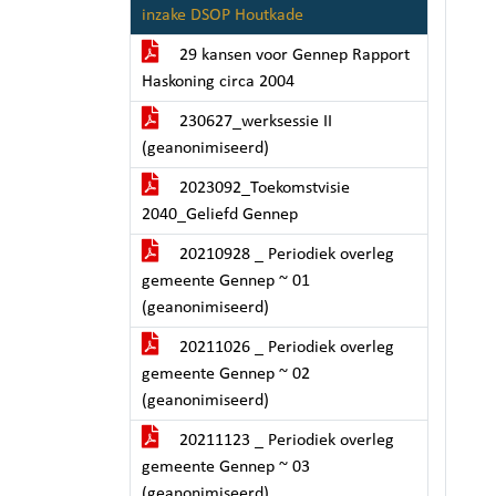
inzake DSOP Houtkade
29 kansen voor Gennep Rapport
Haskoning circa 2004
230627_werksessie II
(geanonimiseerd)
2023092_Toekomstvisie
2040_Geliefd Gennep
20210928 _ Periodiek overleg
gemeente Gennep ~ 01
(geanonimiseerd)
20211026 _ Periodiek overleg
gemeente Gennep ~ 02
(geanonimiseerd)
20211123 _ Periodiek overleg
gemeente Gennep ~ 03
(geanonimiseerd)