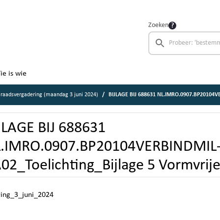
Zoeken
ie is wie
raadsvergadering (maandag 3 juni 2024)
BIJLAGE BIJ 688631 NL.IMRO.0907.BP20104VERBINDMIL-VA02_Toelichti
JLAGE BIJ 688631
.IMRO.0907.BP20104VERBINDMIL
02_Toelichting_Bijlage 5 Vormvrije
ring_3_juni_2024