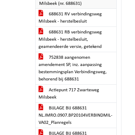
Milsbeek (nr. 688631)
688631 RV verbindingsweg
Milsbeek - herstelbesluit
688631 RB verbindingsweg
Milsbeek - herstelbesluit,
geamendeerde versie, getekend
752838 aangenomen
amendement SP, inz. aanpassing
bestemmingsplan Verbindingsweg,
behorend bij 688631
Actiepunt 717 Zwarteweg
Milsbeek
BIJLAGE BIJ 688631
NL.IMRO.0907.BP20104VERBINDMIL-
VA02_Planregels
BIJLAGE BIJ 688631