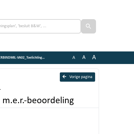
A
A
A
ng_Bijlage 5 Vormvrije m.e.r.-beoordeling
Vorige pagina
-
 m.e.r.-beoordeling