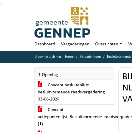
Ga naar de inhoud van deze pagina
Ga naar het zoeken
Ga naar het menu
Dashboard
Vergaderingen
Overzichten
W
U bevindt zich hier:
Home
Vergaderingen
Besluitvormende 
BI
1 Opening
Concept besluitenlijst
NL
besluitvormende raadsvergadering
VA
03-06-2024
Concept
actiepuntenlijst_Besluitvormende_raadsvergade
(1)