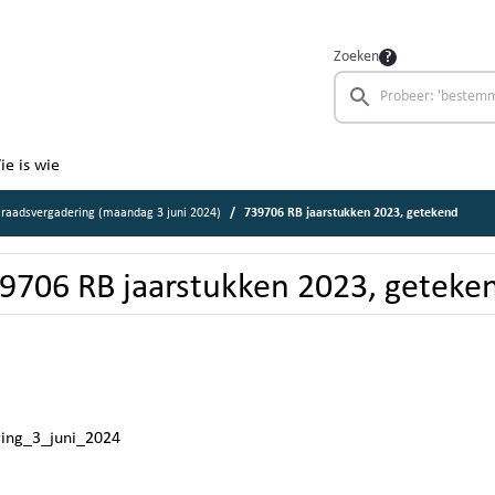
Zoeken
ie is wie
raadsvergadering (maandag 3 juni 2024)
739706 RB jaarstukken 2023, getekend
9706 RB jaarstukken 2023, geteke
ring_3_juni_2024