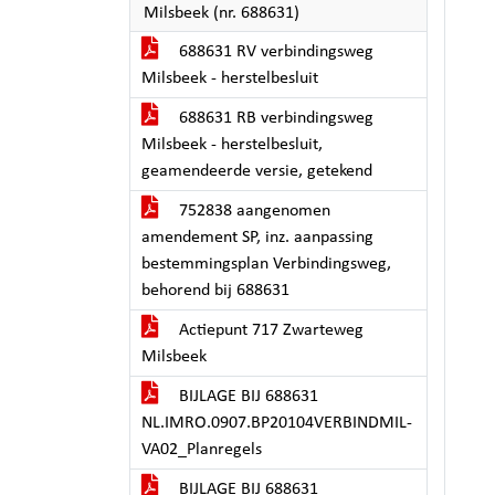
Milsbeek (nr. 688631)
688631 RV verbindingsweg
Milsbeek - herstelbesluit
688631 RB verbindingsweg
Milsbeek - herstelbesluit,
geamendeerde versie, getekend
752838 aangenomen
amendement SP, inz. aanpassing
bestemmingsplan Verbindingsweg,
behorend bij 688631
Actiepunt 717 Zwarteweg
Milsbeek
BIJLAGE BIJ 688631
NL.IMRO.0907.BP20104VERBINDMIL-
VA02_Planregels
BIJLAGE BIJ 688631