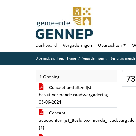
Ga naar de inhoud van deze pagina
Ga naar het zoeken
Ga naar het menu
Dashboard
Vergaderingen
Overzichten
W
U bevindt zich hier:
Home
Vergaderingen
Besluitvormende 
73
1 Opening
Concept besluitenlijst
besluitvormende raadsvergadering
03-06-2024
Concept
actiepuntenlijst_Besluitvormende_raadsvergade
(1)