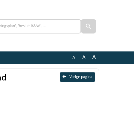
A
A
A
nd
Vorige pagina