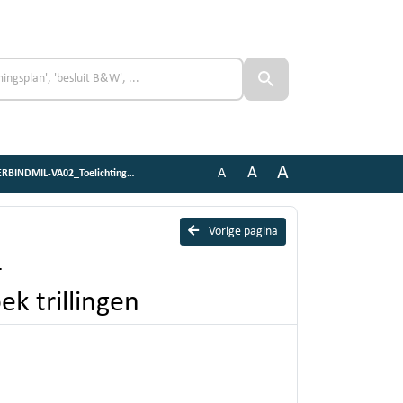
A
A
A
chting_Bijlage 21 Onderzoek trillingen
Vorige pagina
-
k trillingen