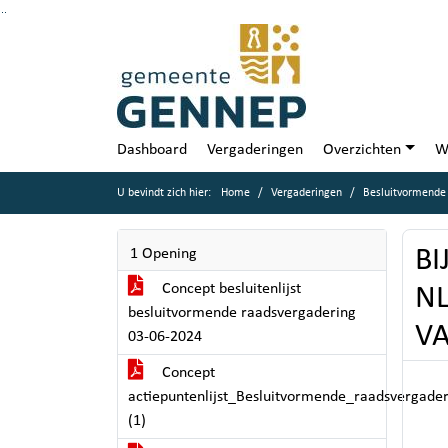
Ga naar de inhoud van deze pagina
Ga naar het zoeken
Ga naar het menu
Dashboard
Vergaderingen
Overzichten
W
U bevindt zich hier:
Home
Vergaderingen
Besluitvormende 
BI
1 Opening
Concept besluitenlijst
NL
besluitvormende raadsvergadering
VA
03-06-2024
Concept
actiepuntenlijst_Besluitvormende_raadsvergade
(1)