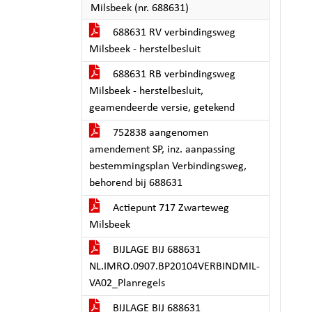
Milsbeek (nr. 688631)
688631 RV verbindingsweg
Milsbeek - herstelbesluit
688631 RB verbindingsweg
Milsbeek - herstelbesluit,
geamendeerde versie, getekend
752838 aangenomen
amendement SP, inz. aanpassing
bestemmingsplan Verbindingsweg,
behorend bij 688631
Actiepunt 717 Zwarteweg
Milsbeek
BIJLAGE BIJ 688631
NL.IMRO.0907.BP20104VERBINDMIL-
VA02_Planregels
BIJLAGE BIJ 688631