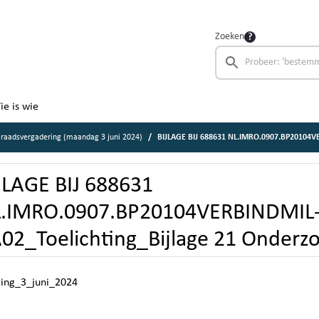
Zoeken
ie is wie
raadsvergadering (maandag 3 juni 2024)
BIJLAGE BIJ 688631 NL.IMRO.0907.BP20104VERBINDMIL-VA02_Toeli
JLAGE BIJ 688631
.IMRO.0907.BP20104VERBINDMIL
02_Toelichting_Bijlage 21 Onderzoe
ring_3_juni_2024