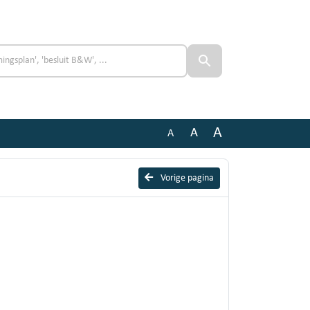
A
A
A
Vorige pagina