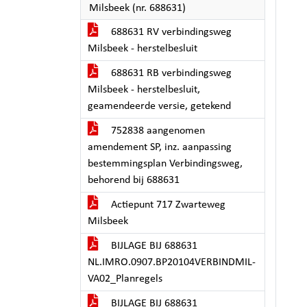
Milsbeek (nr. 688631)
688631 RV verbindingsweg
Milsbeek - herstelbesluit
688631 RB verbindingsweg
Milsbeek - herstelbesluit,
geamendeerde versie, getekend
752838 aangenomen
amendement SP, inz. aanpassing
bestemmingsplan Verbindingsweg,
behorend bij 688631
Actiepunt 717 Zwarteweg
Milsbeek
BIJLAGE BIJ 688631
NL.IMRO.0907.BP20104VERBINDMIL-
VA02_Planregels
BIJLAGE BIJ 688631