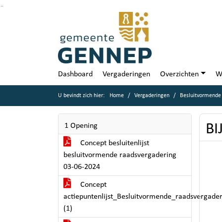
Ga naar de inhoud van deze pagina
Ga naar het zoeken
Ga naar het menu
Dashboard
Vergaderingen
Overzichten
W
U bevindt zich hier:
Home
Vergaderingen
Besluitvormende 
BI
1 Opening
Concept besluitenlijst
besluitvormende raadsvergadering
03-06-2024
Concept
actiepuntenlijst_Besluitvormende_raadsvergade
(1)