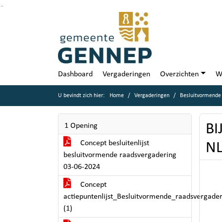
Ga naar de inhoud van deze pagina
Ga naar het zoeken
Ga naar het menu
Dashboard
Vergaderingen
Overzichten
W
U bevindt zich hier:
Home
Vergaderingen
Besluitvormende 
BI
1 Opening
Concept besluitenlijst
NL
besluitvormende raadsvergadering
03-06-2024
Concept
actiepuntenlijst_Besluitvormende_raadsvergade
(1)