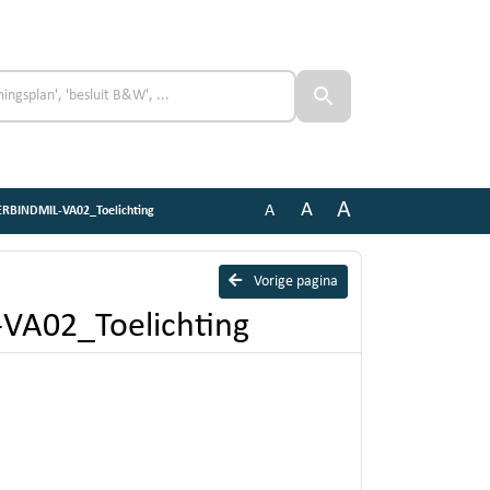
A
A
A
ERBINDMIL-VA02_Toelichting
Vorige pagina
VA02_Toelichting