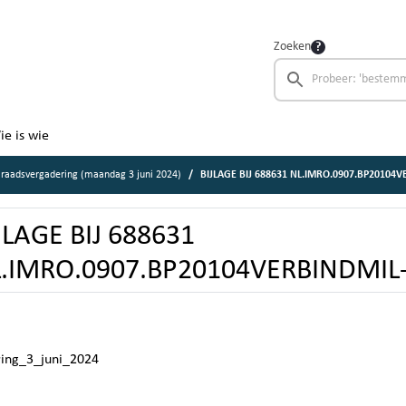
Zoeken
ie is wie
raadsvergadering (maandag 3 juni 2024)
BIJLAGE BIJ 688631 NL.IMRO.0907.BP20104V
JLAGE BIJ 688631
.IMRO.0907.BP20104VERBINDMIL-
ring_3_juni_2024