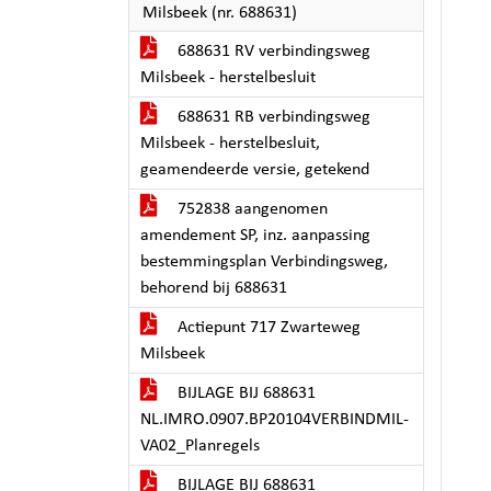
Milsbeek (nr. 688631)
688631 RV verbindingsweg
Milsbeek - herstelbesluit
688631 RB verbindingsweg
Milsbeek - herstelbesluit,
geamendeerde versie, getekend
752838 aangenomen
amendement SP, inz. aanpassing
bestemmingsplan Verbindingsweg,
behorend bij 688631
Actiepunt 717 Zwarteweg
Milsbeek
BIJLAGE BIJ 688631
NL.IMRO.0907.BP20104VERBINDMIL-
VA02_Planregels
BIJLAGE BIJ 688631