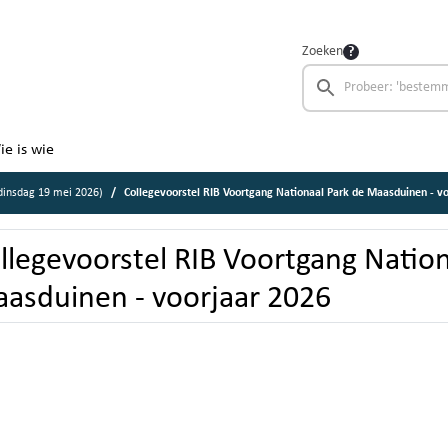
Zoeken
ie is wie
insdag 19 mei 2026)
Collegevoorstel RIB Voortgang Nationaal Park de Maasduinen - voo
llegevoorstel RIB Voortgang Nation
asduinen - voorjaar 2026