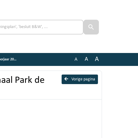
A
A
A
rjaar 2026
aal Park de
Vorige pagina