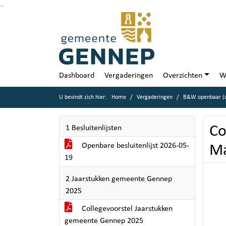
Ga naar de inhoud van deze pagina
Ga naar het zoeken
Ga naar het menu
Dashboard
Vergaderingen
Overzichten
W
U bevindt zich hier:
Home
Vergaderingen
B&W openbaar (d
Co
1 Besluitenlijsten
Openbare besluitenlijst 2026-05-
Ma
19
2 Jaarstukken gemeente Gennep
2025
Collegevoorstel Jaarstukken
gemeente Gennep 2025