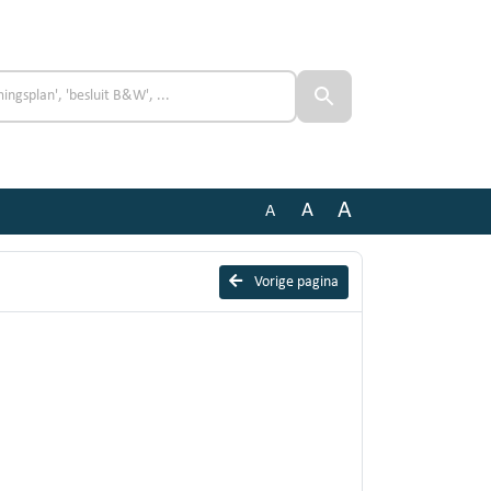
A
A
A
Vorige pagina