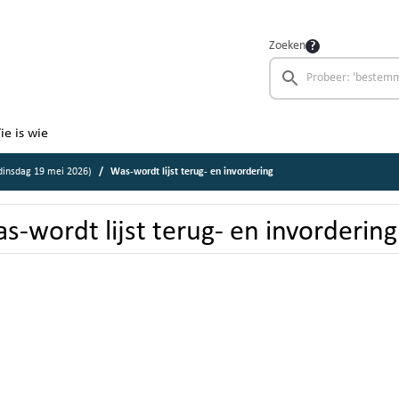
Zoeken
ie is wie
insdag 19 mei 2026)
Was-wordt lijst terug- en invordering
s-wordt lijst terug- en invordering