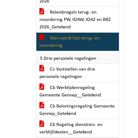
2026
Beleidsregels terug- en
invordering PW, IOAW, IOAZ en BBZ
2026_Getekend
Was-wordt lijst terug- en
invordering
5 Drie personele regelingen
Cv Vaststellen van drie
personele regelingen
Cb Werktijdenregeling
Gemeente Gennep__Getekend
Cb Beloningsregeling Gemeente
Gennep_Getekend
Cb Regeling dienstreis- en
verblijfskosten__Getekend