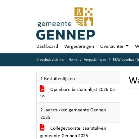
Ga naar de inhoud van deze pagina
Ga naar het zoeken
Ga naar het menu
Dashboard
Vergaderingen
Overzichten
W
U bevindt zich hier:
Home
Vergaderingen
B&W openbaar (d
Wa
1 Besluitenlijsten
Openbare besluitenlijst 2026-05-
19
2 Jaarstukken gemeente Gennep
2025
Collegevoorstel Jaarstukken
gemeente Gennep 2025