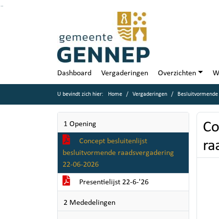
Ga naar de inhoud van deze pagina
Ga naar het zoeken
Ga naar het menu
Dashboard
Vergaderingen
Overzichten
W
U bevindt zich hier:
Home
Vergaderingen
Besluitvormende 
Co
1 Opening
Concept besluitenlijst
ra
besluitvormende raadsvergadering
22-06-2026
Presentielijst 22-6-'26
2 Mededelingen