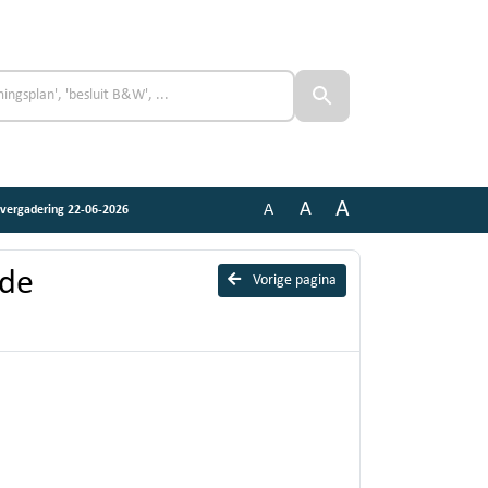
A
A
A
svergadering 22-06-2026
nde
Vorige pagina