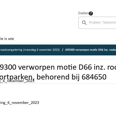
Zoeken
ie is wie
 raadsvergadering (maandag 6 november 2023)
699300 verworpen motie D66 inz. rookvri
9300 verworpen motie D66 inz. roo
ortparken, behorend bij 684650
ing_6_november_2023
ering_6_november_2023