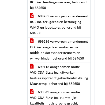
RGL inz. leerlingenvervoer, behorend
bij 684650
699285 verworpen amendement
RGL inz. terugdraaien bezuiniging
WMO en jeugdzorg, behorend bij
684650
699286 verworpen amendement
D66 inz. ongedaan maken extra
middelen dorpsondersteuners en
wijkverbinder, behorend bij 684650
699118 aangenomen motie
VVD-CDA-ELsss inz. uitwerken
bestuursopdracht gebiedsontwikkeling
Maaskemp, behorend bij 684650
699849 aangenomen motie
VVD-CDA-ELsss inz, ruimtelijke
kwaliteitsimpuls groene gracht,