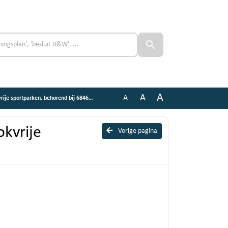
A
A
A
je sportparken, behorend bij 684650
kvrije
Vorige pagina