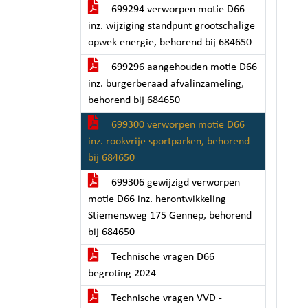
699294 verworpen motie D66
inz. wijziging standpunt grootschalige
opwek energie, behorend bij 684650
699296 aangehouden motie D66
inz. burgerberaad afvalinzameling,
behorend bij 684650
699300 verworpen motie D66
inz. rookvrije sportparken, behorend
bij 684650
699306 gewijzigd verworpen
motie D66 inz. herontwikkeling
Stiemensweg 175 Gennep, behorend
bij 684650
Technische vragen D66
begroting 2024
Technische vragen VVD -