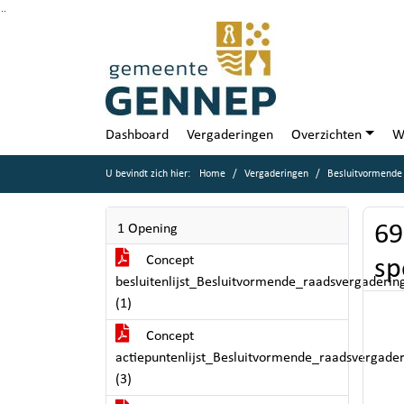
Ga naar de inhoud van deze pagina
Ga naar het zoeken
Ga naar het menu
Dashboard
Vergaderingen
Overzichten
W
U bevindt zich hier:
Home
Vergaderingen
Besluitvormende
69
1 Opening
Concept
sp
besluitenlijst_Besluitvormende_raadsvergader
(1)
Concept
actiepuntenlijst_Besluitvormende_raadsvergad
(3)