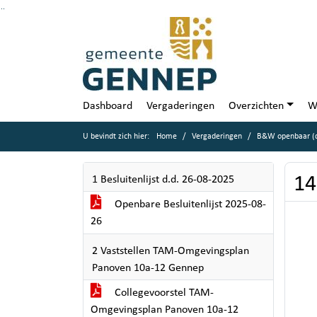
Ga naar de inhoud van deze pagina
Ga naar het zoeken
Ga naar het menu
Dashboard
Vergaderingen
Overzichten
W
U bevindt zich hier:
Home
Vergaderingen
B&W openbaar (d
14
1 Besluitenlijst d.d. 26-08-2025
Openbare Besluitenlijst 2025-08-
26
2 Vaststellen TAM-Omgevingsplan
Panoven 10a-12 Gennep
Collegevoorstel TAM-
Omgevingsplan Panoven 10a-12