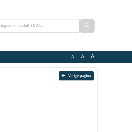
A
A
A
Vorige pagina