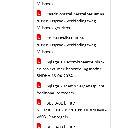
Milsbeek
Raadsvoorstel herstelbesluit na
tussenuitspraak Verbindingsweg
Milsbeek getekend
RB Herstelbesluit na
tussenuitspraak Verbindingsweg
Milsbeek
Bijlage 1 Gecombineerde plan-
en project-mer-beoordelingsnotitie
RHDHV 18-04-2024
Bijlage 2 Memo Vergewisplicht
Additionaliteitstoets
BIJL.3-01 bij RV
NL.IMRO.0907.BP20104VERBINDMIL-
VA03_Planregels
BIJL.3-03 bij RV