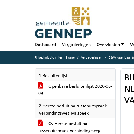
Ga naar de inhoud van deze pagina
Ga naar het zoeken
Ga naar het menu
Dashboard
Vergaderingen
Overzichten
W
U bevindt zich hier:
Home
Vergaderingen
B&W openbaar (d
BI
1 Besluitenlijst
Openbare besluitenlijst 2026-06-
NL
09
VA
2 Herstelbesluit na tussenuitspraak
Verbindingsweg Milsbeek
Cv Herstelbesluit na
tussenuitspraak Verbindingsweg