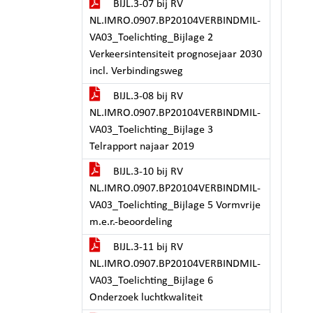
BIJL.3-07 bij RV
NL.IMRO.0907.BP20104VERBINDMIL-
VA03_Toelichting_Bijlage 2
Verkeersintensiteit prognosejaar 2030
incl. Verbindingsweg
BIJL.3-08 bij RV
NL.IMRO.0907.BP20104VERBINDMIL-
VA03_Toelichting_Bijlage 3
Telrapport najaar 2019
BIJL.3-10 bij RV
NL.IMRO.0907.BP20104VERBINDMIL-
VA03_Toelichting_Bijlage 5 Vormvrije
m.e.r.-beoordeling
BIJL.3-11 bij RV
NL.IMRO.0907.BP20104VERBINDMIL-
VA03_Toelichting_Bijlage 6
Onderzoek luchtkwaliteit