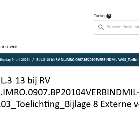
Zoeken
ie is wie
insdag 9 juni 2026)
BIJL.3-13 bij RV NL.IMRO.0907.BP20104VERBINDMIL-VA03_Toelichting_Bijlage 8 Externe veiligheid 
JL.3-13 bij RV
.IMRO.0907.BP20104VERBINDMIL
03_Toelichting_Bijlage 8 Externe 