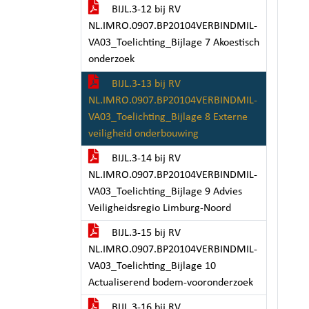
BIJL.3-12 bij RV
NL.IMRO.0907.BP20104VERBINDMIL-
VA03_Toelichting_Bijlage 7 Akoestisch
onderzoek
BIJL.3-13 bij RV
NL.IMRO.0907.BP20104VERBINDMIL-
VA03_Toelichting_Bijlage 8 Externe
veiligheid onderbouwing
BIJL.3-14 bij RV
NL.IMRO.0907.BP20104VERBINDMIL-
VA03_Toelichting_Bijlage 9 Advies
Veiligheidsregio Limburg-Noord
BIJL.3-15 bij RV
NL.IMRO.0907.BP20104VERBINDMIL-
VA03_Toelichting_Bijlage 10
Actualiserend bodem-vooronderzoek
BIJL.3-16 bij RV