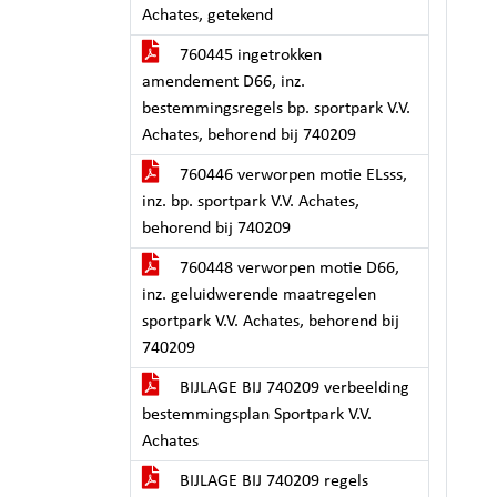
Achates, getekend
760445 ingetrokken
amendement D66, inz.
bestemmingsregels bp. sportpark V.V.
Achates, behorend bij 740209
760446 verworpen motie ELsss,
inz. bp. sportpark V.V. Achates,
behorend bij 740209
760448 verworpen motie D66,
inz. geluidwerende maatregelen
sportpark V.V. Achates, behorend bij
740209
BIJLAGE BIJ 740209 verbeelding
bestemmingsplan Sportpark V.V.
Achates
BIJLAGE BIJ 740209 regels