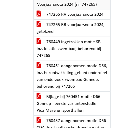
Voorjaarsnota 2024 (nr. 747265)
747265 RV voorjaarsnota 2024
747265 RB voorjaarsnota 2024,
getekend
760449 ingetrokken motie SP,
inz. locatie zwembad, behorend bij
747265
760451 aangenomen motie D66,
inz. herontwikkeling gebied onderdeel
van onderzoek zwembad Gennep,
behorend bij 747265
Bijlage bij 760451 motie D66
Gennep - eerste variantenstudie -
Pica Mare en sporthallen
760457 aangenomen motie D66-
CDA, inz. haalbaarheidsonderzoek en