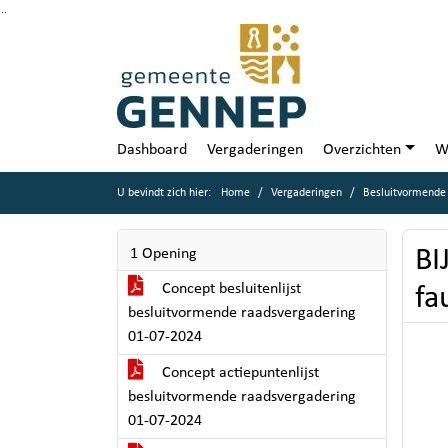
Ga naar de inhoud van deze pagina
Ga naar het zoeken
Ga naar het menu
Dashboard
Vergaderingen
Overzichten
W
U bevindt zich hier:
Home
Vergaderingen
Besluitvormende 
BI
1 Opening
Concept besluitenlijst
fa
besluitvormende raadsvergadering
01-07-2024
Concept actiepuntenlijst
besluitvormende raadsvergadering
01-07-2024