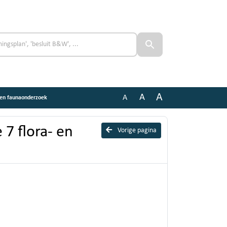
A
A
A
- en faunaonderzoek
 7 flora- en
Vorige pagina