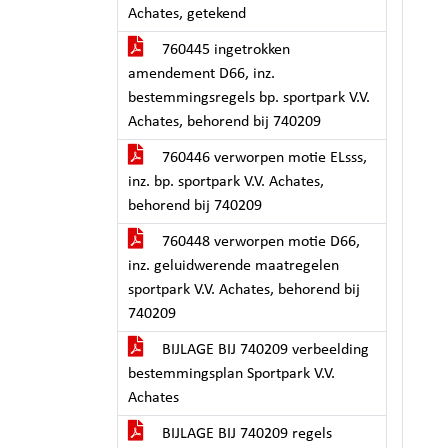
Achates, getekend
760445 ingetrokken
amendement D66, inz.
bestemmingsregels bp. sportpark V.V.
Achates, behorend bij 740209
760446 verworpen motie ELsss,
inz. bp. sportpark V.V. Achates,
behorend bij 740209
760448 verworpen motie D66,
inz. geluidwerende maatregelen
sportpark V.V. Achates, behorend bij
740209
BIJLAGE BIJ 740209 verbeelding
bestemmingsplan Sportpark V.V.
Achates
BIJLAGE BIJ 740209 regels