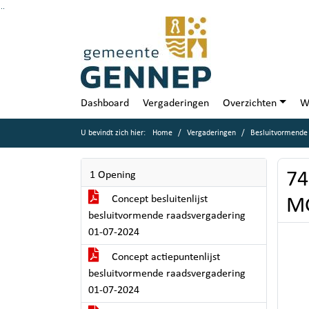
Ga naar de inhoud van deze pagina
Ga naar het zoeken
Ga naar het menu
Dashboard
Vergaderingen
Overzichten
W
U bevindt zich hier:
Home
Vergaderingen
Besluitvormende 
74
1 Opening
Concept besluitenlijst
MG
besluitvormende raadsvergadering
01-07-2024
Concept actiepuntenlijst
besluitvormende raadsvergadering
01-07-2024