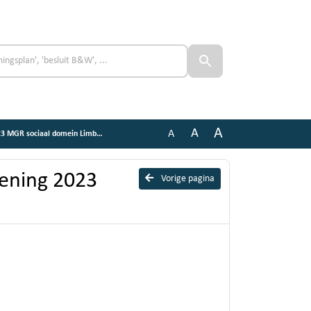
A
A
A
R sociaal domein Limburg-Noord
kening 2023
Vorige pagina