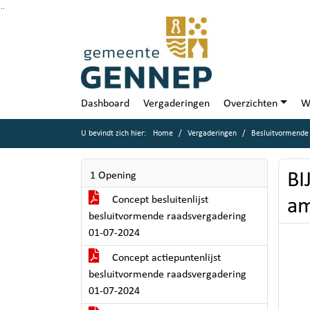
Ga naar de inhoud van deze pagina
Ga naar het zoeken
Ga naar het menu
Dashboard
Vergaderingen
Overzichten
W
U bevindt zich hier:
Home
Vergaderingen
Besluitvormende 
BI
1 Opening
Concept besluitenlijst
am
besluitvormende raadsvergadering
01-07-2024
Concept actiepuntenlijst
besluitvormende raadsvergadering
01-07-2024