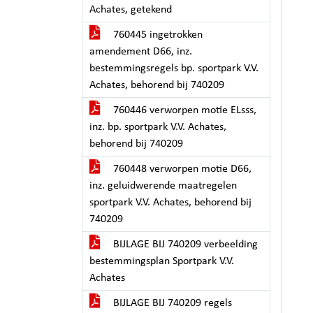
Achates, getekend
760445 ingetrokken
amendement D66, inz.
bestemmingsregels bp. sportpark V.V.
Achates, behorend bij 740209
760446 verworpen motie ELsss,
inz. bp. sportpark V.V. Achates,
behorend bij 740209
760448 verworpen motie D66,
inz. geluidwerende maatregelen
sportpark V.V. Achates, behorend bij
740209
BIJLAGE BIJ 740209 verbeelding
bestemmingsplan Sportpark V.V.
Achates
BIJLAGE BIJ 740209 regels