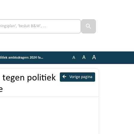
A
A
A
tsdragers 2024 factsheet agressie
 tegen politiek
Vorige pagina
e