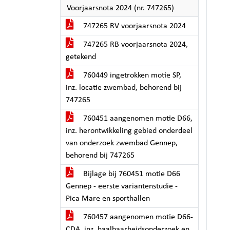
Voorjaarsnota 2024 (nr. 747265)
747265 RV voorjaarsnota 2024
747265 RB voorjaarsnota 2024,
getekend
760449 ingetrokken motie SP,
inz. locatie zwembad, behorend bij
747265
760451 aangenomen motie D66,
inz. herontwikkeling gebied onderdeel
van onderzoek zwembad Gennep,
behorend bij 747265
Bijlage bij 760451 motie D66
Gennep - eerste variantenstudie -
Pica Mare en sporthallen
760457 aangenomen motie D66-
CDA, inz. haalbaarheidsonderzoek en