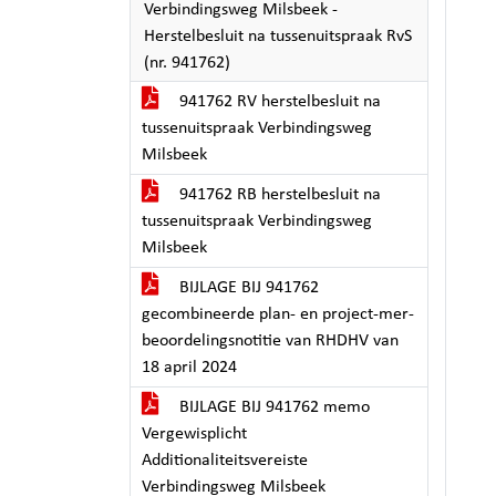
Verbindingsweg Milsbeek -
Herstelbesluit na tussenuitspraak RvS
(nr. 941762)
941762 RV herstelbesluit na
tussenuitspraak Verbindingsweg
Milsbeek
941762 RB herstelbesluit na
tussenuitspraak Verbindingsweg
Milsbeek
BIJLAGE BIJ 941762
gecombineerde plan- en project-mer-
beoordelingsnotitie van RHDHV van
18 april 2024
BIJLAGE BIJ 941762 memo
Vergewisplicht
Additionaliteitsvereiste
Verbindingsweg Milsbeek