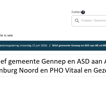
Zoeken
ie is wie
aadsvergadering (maandag 15 juni 2026)
Brief gemeente Gennep en ASD aan AB vd MGR Limbur
ief gemeente Gennep en ASD aan
mburg Noord en PHO Vitaal en Ge