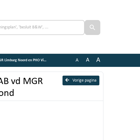
A
A
A
g Noord en PHO Vitaal en Gezond
 AB vd MGR
Vorige pagina
zond