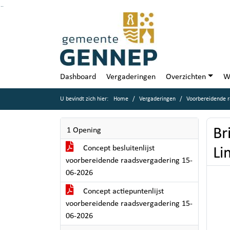
Ga naar de inhoud van deze pagina
Ga naar het zoeken
Ga naar het menu
Dashboard
Vergaderingen
Overzichten
W
U bevindt zich hier:
Home
Vergaderingen
Voorbereidende r
Br
1 Opening
Concept besluitenlijst
Li
voorbereidende raadsvergadering 15-
06-2026
Concept actiepuntenlijst
voorbereidende raadsvergadering 15-
06-2026