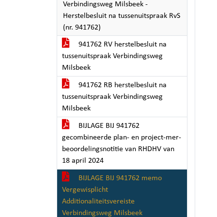
Verbindingsweg Milsbeek -
Herstelbesluit na tussenuitspraak RvS
(nr. 941762)
941762 RV herstelbesluit na
tussenuitspraak Verbindingsweg
Milsbeek
941762 RB herstelbesluit na
tussenuitspraak Verbindingsweg
Milsbeek
BIJLAGE BIJ 941762
gecombineerde plan- en project-mer-
beoordelingsnotitie van RHDHV van
18 april 2024
BIJLAGE BIJ 941762 memo
Vergewisplicht
Additionaliteitsvereiste
Verbindingsweg Milsbeek