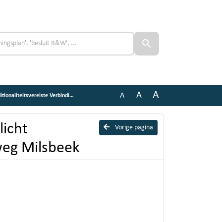
A
A
A
tsvereiste Verbindingsweg Milsbeek
icht
Vorige pagina
sweg Milsbeek