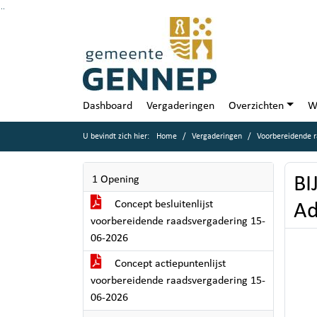
Ga naar de inhoud van deze pagina
Ga naar het zoeken
Ga naar het menu
Dashboard
Vergaderingen
Overzichten
W
U bevindt zich hier:
Home
Vergaderingen
Voorbereidende r
BI
1 Opening
Concept besluitenlijst
Ad
voorbereidende raadsvergadering 15-
06-2026
Concept actiepuntenlijst
voorbereidende raadsvergadering 15-
06-2026