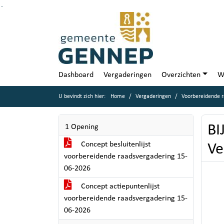
Ga naar de inhoud van deze pagina
Ga naar het zoeken
Ga naar het menu
Dashboard
Vergaderingen
Overzichten
W
U bevindt zich hier:
Home
Vergaderingen
Voorbereidende r
BI
1 Opening
Concept besluitenlijst
Ve
voorbereidende raadsvergadering 15-
06-2026
Concept actiepuntenlijst
voorbereidende raadsvergadering 15-
06-2026