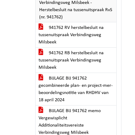
Verbindingsweg Milsbeek -
Herstelbesluit na tussenuitspraak RvS
(nr. 941762)
941762 RV herstelbesluit na
tussenuitspraak Verbindingsweg
Milsbeek
941762 RB herstelbesluit na
tussenuitspraak Verbindingsweg
Milsbeek
BIJLAGE BIJ 941762
gecombineerde plan- en project-mer-
beoordelingsnotitie van RHDHV van
18 april 2024
BIJLAGE BIJ 941762 memo
Vergewisplicht
Additionaliteitsvereiste
Verbindingsweg Milsbeek