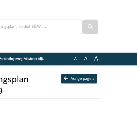
A
A
A
dingsweg Milsbeek bijlage 3-29
ngsplan
Vorige pagina
9