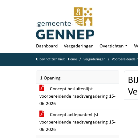
Ga naar de inhoud van deze pagina
Ga naar het zoeken
Ga naar het menu
Dashboard
Vergaderingen
Overzichten
W
U bevindt zich hier:
Home
Vergaderingen
Voorbereidende r
BI
1 Opening
Concept besluitenlijst
Ve
voorbereidende raadsvergadering 15-
06-2026
Concept actiepuntenlijst
voorbereidende raadsvergadering 15-
06-2026