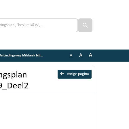
A
A
A
sweg Milsbeek bijlage 3-09_Deel2
ngsplan
Vorige pagina
09_Deel2