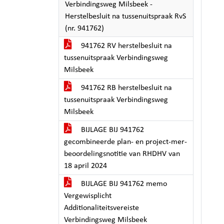
Verbindingsweg Milsbeek -
Herstelbesluit na tussenuitspraak RvS
(nr. 941762)
941762 RV herstelbesluit na
tussenuitspraak Verbindingsweg
Milsbeek
941762 RB herstelbesluit na
tussenuitspraak Verbindingsweg
Milsbeek
BIJLAGE BIJ 941762
gecombineerde plan- en project-mer-
beoordelingsnotitie van RHDHV van
18 april 2024
BIJLAGE BIJ 941762 memo
Vergewisplicht
Additionaliteitsvereiste
Verbindingsweg Milsbeek