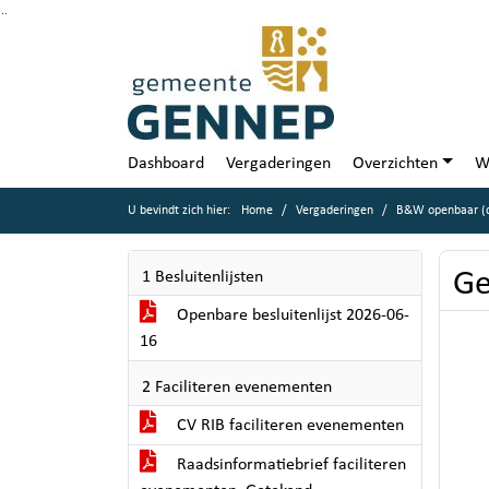
Ga naar de inhoud van deze pagina
Ga naar het zoeken
Ga naar het menu
Dashboard
Vergaderingen
Overzichten
W
U bevindt zich hier:
Home
Vergaderingen
B&W openbaar (d
Ge
1 Besluitenlijsten
Openbare besluitenlijst 2026-06-
16
2 Faciliteren evenementen
CV RIB faciliteren evenementen
Raadsinformatiebrief faciliteren