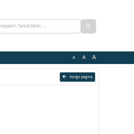
A
A
A
Vorige pagina