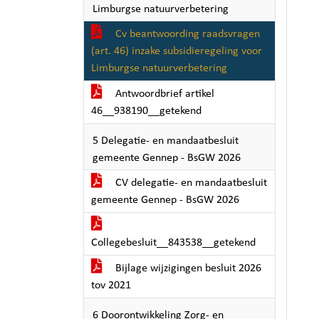
Limburgse natuurverbetering
Cv beantwoording raadsvragen
(art. 46) inzake subsidieregeling voor
Limburgse natuurverbetering
Antwoordbrief artikel
46__938190__getekend
5 Delegatie- en mandaatbesluit
gemeente Gennep - BsGW 2026
CV delegatie- en mandaatbesluit
gemeente Gennep - BsGW 2026
Collegebesluit__843538__getekend
Bijlage wijzigingen besluit 2026
tov 2021
6 Doorontwikkeling Zorg- en