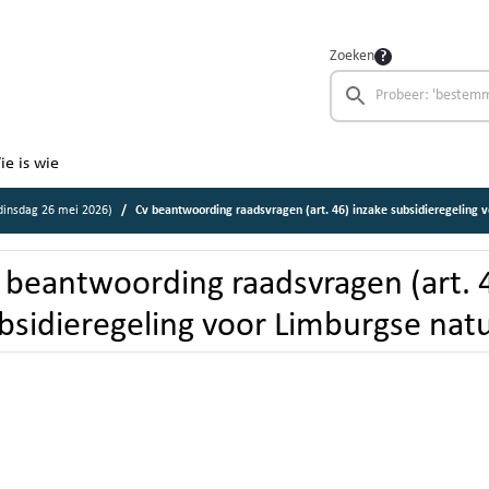
Zoeken
ie is wie
insdag 26 mei 2026)
Cv beantwoording raadsvragen (art. 46) inzake subsidieregeling voor Limburgse natuur
 beantwoording raadsvragen (art. 4
bsidieregeling voor Limburgse nat