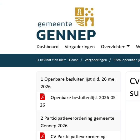
Ga naar de inhoud van deze pagina
Ga naar het zoeken
Ga naar het menu
Dashboard
Vergaderingen
Overzichten
W
U bevindt zich hier:
Home
Vergaderingen
B&W openbaar (d
Cv
1 Openbare besluitenlijst d.d. 26 mei
2026
su
Openbare besluitenlijst 2026-05-
26
2 Participatieverordening gemeente
Gennep 2026
CV Participatieverordening