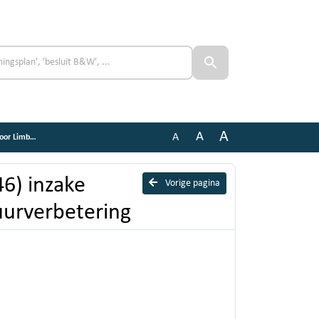
A
A
A
verbetering
6) inzake
Vorige pagina
uurverbetering