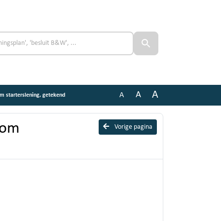
A
A
A
 starterslening, getekend
som
Vorige pagina