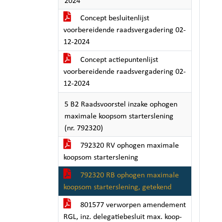
2024
Concept besluitenlijst
voorbereidende raadsvergadering 02-
12-2024
Concept actiepuntenlijst
voorbereidende raadsvergadering 02-
12-2024
5 B2 Raadsvoorstel inzake ophogen
maximale koopsom starterslening
(nr. 792320)
792320 RV ophogen maximale
koopsom starterslening
792320 RB ophogen maximale
koopsom starterslening, getekend
801577 verworpen amendement
RGL, inz. delegatiebesluit max. koop-