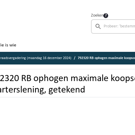
Zoeken
ie is wie
 raadsvergadering (maandag 16 december 2024)
792320 RB ophogen maximale koopsom
2320 RB ophogen maximale koop
arterslening, getekend