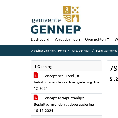
Ga naar de inhoud van deze pagina
Ga naar het zoeken
Ga naar het menu
Dashboard
Vergaderingen
Overzichten
W
U bevindt zich hier:
Home
Vergaderingen
Besluitvormende
79
1 Opening
Concept besluitenlijst
st
beluitvormende raadsvergadering 16-
12-2024
Concept actiepuntenlijst
Besluitvormende raadsvergadering
16-12-2024