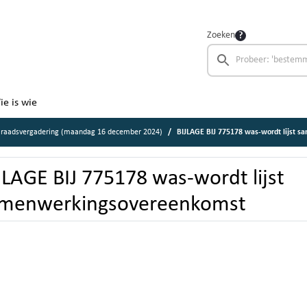
Zoeken
ie is wie
 raadsvergadering (maandag 16 december 2024)
BIJLAGE BIJ 775178 was-wordt lijst 
JLAGE BIJ 775178 was-wordt lijst
menwerkingsovereenkomst