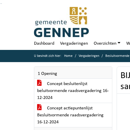
Ga naar de inhoud van deze pagina
Ga naar het zoeken
Ga naar het menu
Dashboard
Vergaderingen
Overzichten
W
U bevindt zich hier:
Home
Vergaderingen
Besluitvormende
BI
1 Opening
Concept besluitenlijst
sa
beluitvormende raadsvergadering 16-
12-2024
Concept actiepuntenlijst
Besluitvormende raadsvergadering
16-12-2024