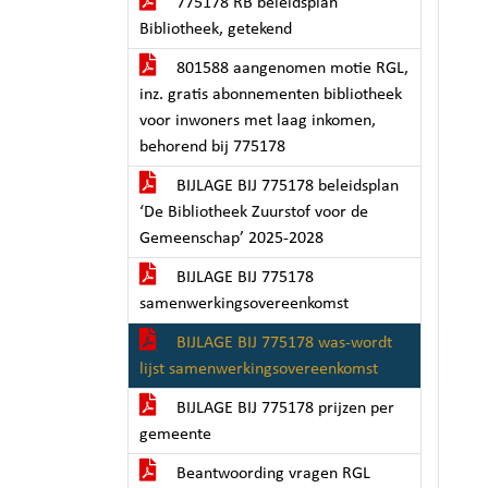
775178 RB beleidsplan
Bibliotheek, getekend
801588 aangenomen motie RGL,
inz. gratis abonnementen bibliotheek
voor inwoners met laag inkomen,
behorend bij 775178
BIJLAGE BIJ 775178 beleidsplan
‘De Bibliotheek Zuurstof voor de
Gemeenschap’ 2025-2028
BIJLAGE BIJ 775178
samenwerkingsovereenkomst
BIJLAGE BIJ 775178 was-wordt
lijst samenwerkingsovereenkomst
BIJLAGE BIJ 775178 prijzen per
gemeente
Beantwoording vragen RGL