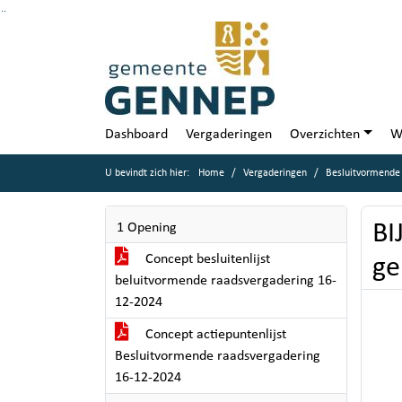
Ga naar de inhoud van deze pagina
Ga naar het zoeken
Ga naar het menu
Dashboard
Vergaderingen
Overzichten
W
U bevindt zich hier:
Home
Vergaderingen
Besluitvormende
BI
1 Opening
Concept besluitenlijst
ge
beluitvormende raadsvergadering 16-
12-2024
Concept actiepuntenlijst
Besluitvormende raadsvergadering
16-12-2024