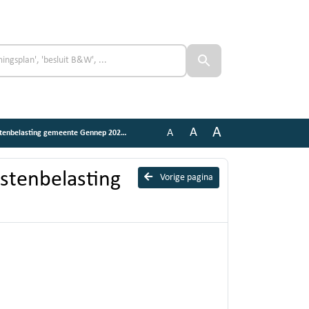
A
A
A
elasting gemeente Gennep 2025, getekend
istenbelasting
Vorige pagina