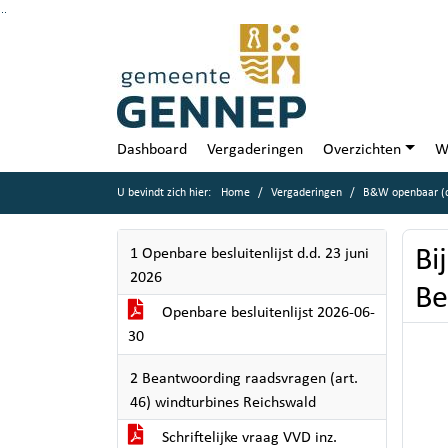
Ga naar de inhoud van deze pagina
Ga naar het zoeken
Ga naar het menu
Dashboard
Vergaderingen
Overzichten
W
U bevindt zich hier:
Home
Vergaderingen
B&W openbaar (d
Bi
1 Openbare besluitenlijst d.d. 23 juni
2026
Be
Openbare besluitenlijst 2026-06-
30
2 Beantwoording raadsvragen (art.
46) windturbines Reichswald
Schriftelijke vraag VVD inz.