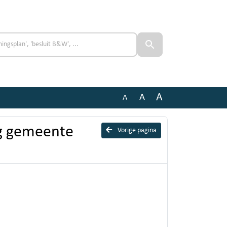
A
A
A
ng gemeente
Vorige pagina