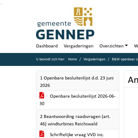
Ga naar de inhoud van deze pagina
Ga naar het zoeken
Ga naar het menu
Dashboard
Vergaderingen
Overzichten
W
U bevindt zich hier:
Home
Vergaderingen
B&W openbaar (d
An
1 Openbare besluitenlijst d.d. 23 juni
2026
Openbare besluitenlijst 2026-06-
30
2 Beantwoording raadsvragen (art.
46) windturbines Reichswald
Schriftelijke vraag VVD inz.