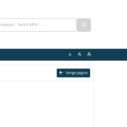
A
A
A
Vorige pagina