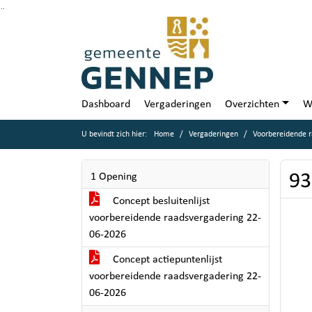
Ga naar de inhoud van deze pagina
Ga naar het zoeken
Ga naar het menu
Dashboard
Vergaderingen
Overzichten
W
U bevindt zich hier:
Home
Vergaderingen
Voorbereidende r
93
1 Opening
Concept besluitenlijst
voorbereidende raadsvergadering 22-
06-2026
Concept actiepuntenlijst
voorbereidende raadsvergadering 22-
06-2026