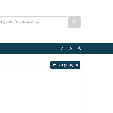
A
A
A
Vorige pagina